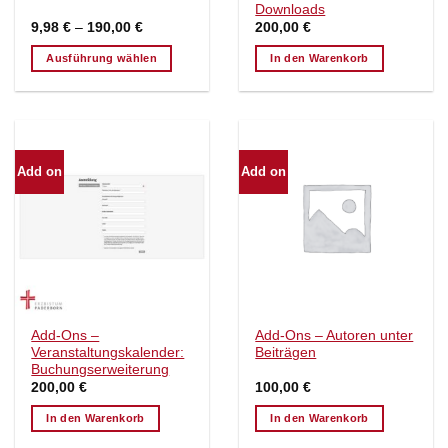
Downloads
9,98
€
–
190,00
€
200,00
€
Ausführung wählen
In den Warenkorb
Dieses
Produkt
weist
mehrere
Varianten
Add on
Add on
auf.
Die
Optionen
können
auf
der
Produktseite
gewählt
Add-Ons –
Add-Ons – Autoren unter
Veranstaltungskalender:
Beiträgen
werden
Buchungserweiterung
200,00
€
100,00
€
In den Warenkorb
In den Warenkorb